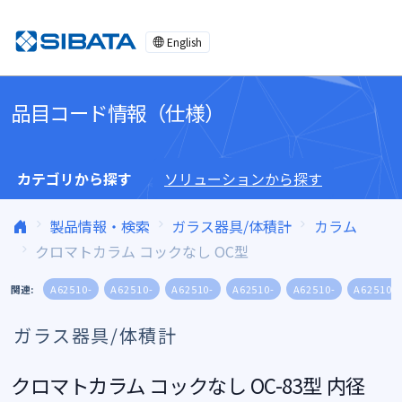
コンテンツへスキップ
English
品目コード情報（仕様）
カテゴリから探す
ソリューションから探す
製品情報・検索
ガラス器具/体積計
カラム
クロマトカラム コックなし OC型
関連:
A62510-
A62510-
A62510-
A62510-
A62510-
A62510-
ガラス器具/体積計
クロマトカラム コックなし OC-83型 内径