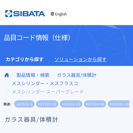
コンテンツへスキップ
English
品目コード情報（仕様）
カテゴリから探す
ソリューションから探す
製品情報・検索
ガラス器具/体積計
メスシリンダー・メスフラスコ
メスシリンダー スーパーグレード
関連:
023520-5
023520-10
023520-25
023520-50
023520-100
ガラス器具/体積計