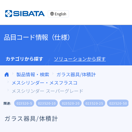
コンテンツへスキップ
English
品目コード情報（仕様）
カテゴリから探す
ソリューションから探す
製品情報・検索
ガラス器具/体積計
メスシリンダー・メスフラスコ
メスシリンダー スーパーグレード
関連:
023520-5
023520-10
023520-20
023520-25
023520-50
ガラス器具/体積計