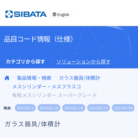
コンテンツへスキップ
English
品目コード情報（仕様）
カテゴリから探す
ソリューションから探す
製品情報・検索
ガラス器具/体積計
メスシリンダー・メスフラスコ
有栓メスシリンダー スーパーグレード
関連:
023550-5
023550-10
023550-20
023550-25
023550-50
ガラス器具/体積計