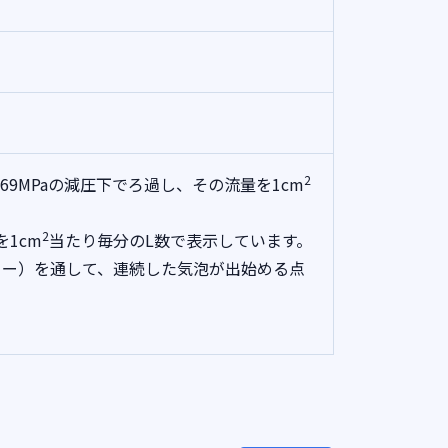
2
069MPaの減圧下でろ過し、その流量を1cm
2
を1cm
当たり毎分のL数で表示しています。
ター）を通して、連続した気泡が出始める点