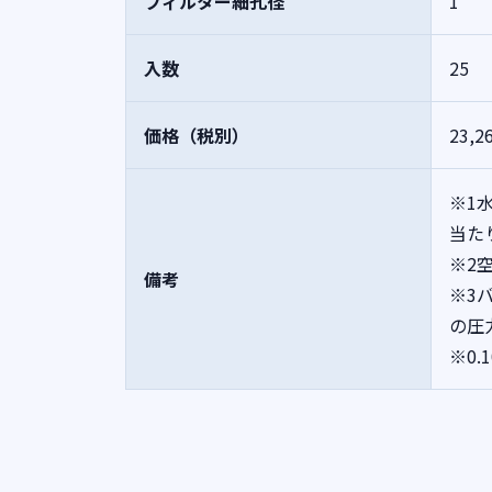
フィルター細孔径
1
入数
25
価格（税別）
23,2
※1
当た
※2
備考
※3
の圧
※0