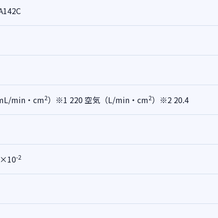
A142C
2
2
L/min・cm
）※1 220
空気（L/min・cm
）※2 20.4
-2
6×10