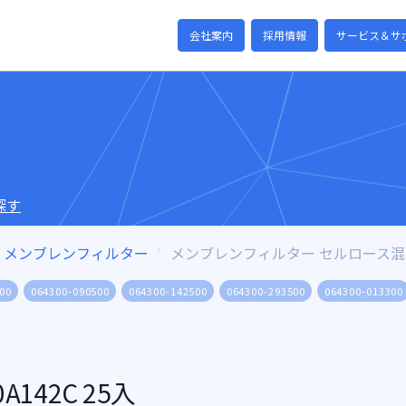
会社案内
採用情報
サービス＆サ
探す
メンブレンフィルター
メンブレンフィルター セルロース
00
064300-090500
064300-142500
064300-293500
064300-013300
142C 25入