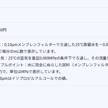
60円
水：0.10μmメンブレンフィルターでろ過した25℃蒸留水を－0.
り毎分のmL数で表示しています。
空気：25℃の空気を差圧0.069MPaの条件下でろ過し、その流量
バブルポイント：水に完全にぬらした試料（メンブレンフィル
力で、単位はMPaで表示しています。
.10μmはイソプロピルアルコールでの値。