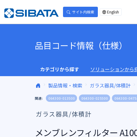
コンテンツへスキップ
サイト内検索
English
品目コード情報（仕様）
カテゴリから探す
ソリューションから
製品情報・検索
ガラス器具/体積計
関連:
064300-013500
064300-025500
064300-0475
ガラス器具/体積計
メンブレンフィルター A100A