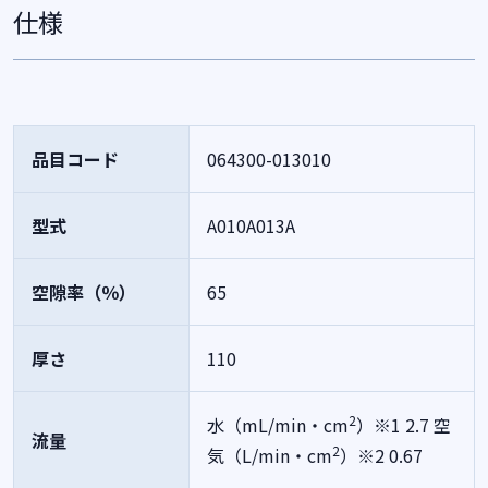
仕様
品目コード
064300-013010
型式
A010A013A
空隙率（％）
65
厚さ
110
2
水（mL/min・cm
）※1 2.7
空
流量
2
気（L/min・cm
）※2 0.67