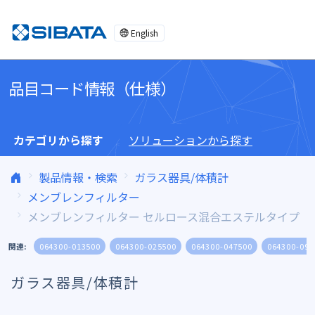
コンテンツへスキップ
English
品目コード情報（仕様）
カテゴリから探す
ソリューションから探す
製品情報・検索
ガラス器具/体積計
メンブレンフィルター
メンブレンフィルター セルロース混合エステルタイプ
関連:
064300-013500
064300-025500
064300-047500
064300-090
ガラス器具/体積計