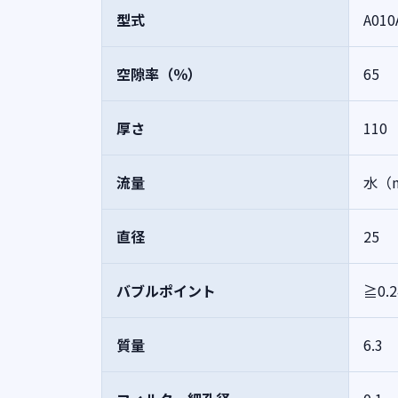
型式
A010
空隙率（％）
65
厚さ
110
流量
水（m
直径
25
バブルポイント
≧0.
質量
6.3