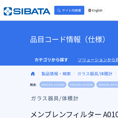
コンテンツへスキップ
サイト内検索
English
品目コード情報（仕様）
カテゴリから探す
ソリューションから
製品情報・検索
ガラス器具/体積計
関連:
064300-013500
064300-025500
064300-0475
ガラス器具/体積計
メンブレンフィルター A010A