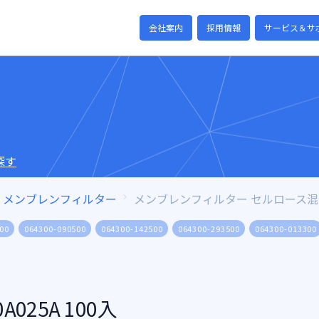
会社案内
採用情報
サービス＆サ
探す
メンブレンフィルター
メンブレンフィルター セルロース
00
064300-090500
064300-142500
064300-293500
064300-013300
025A 100入