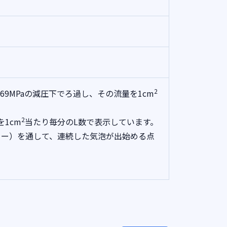
2
069MPaの減圧下でろ過し、その流量を1cm
2
を1cm
当たり毎分のL数で表示しています。
ター）を通して、連続した気泡が出始める点