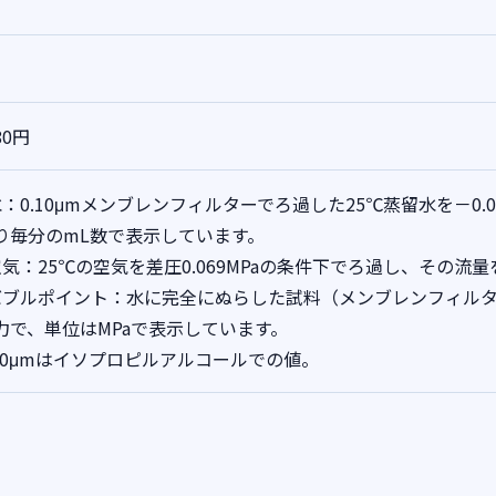
80円
水：0.10μmメンブレンフィルターでろ過した25℃蒸留水を－0.
り毎分のmL数で表示しています。
空気：25℃の空気を差圧0.069MPaの条件下でろ過し、その流量
バブルポイント：水に完全にぬらした試料（メンブレンフィル
力で、単位はMPaで表示しています。
.10μmはイソプロピルアルコールでの値。