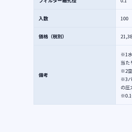
フィルター細孔径
0.1
入数
100
価格（税別）
21,3
※1
当た
※2
備考
※3
の圧
※0