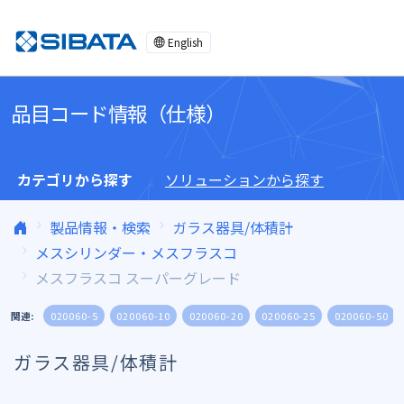
コンテンツへスキップ
English
品目コード情報（仕様）
カテゴリから探す
ソリューションから探す
製品情報・検索
ガラス器具/体積計
メスシリンダー・メスフラスコ
メスフラスコ スーパーグレード
関連:
020060-5
020060-10
020060-20
020060-25
020060-50
ガラス器具/体積計