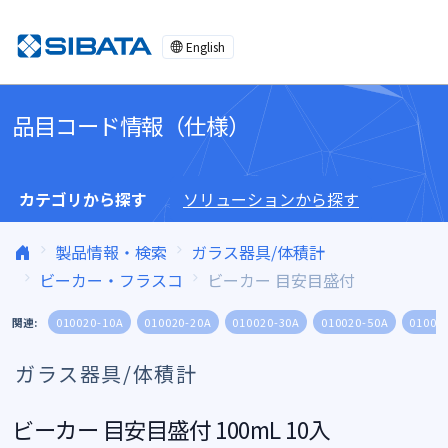
コンテンツへスキップ
English
品目コード情報（仕様）
カテゴリから探す
ソリューションから探す
製品情報・検索
ガラス器具/体積計
ビーカー・フラスコ
ビーカー 目安目盛付
関連:
010020-10A
010020-20A
010020-30A
010020-50A
01002
ガラス器具/体積計
ビーカー 目安目盛付 100mL 10入