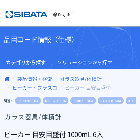
コンテンツへスキップ
English
品目コード情報（仕様）
カテゴリから探す
ソリューションから探す
製品情報・検索
ガラス器具/体積計
ビーカー・フラスコ
ビーカー 目安目盛付
関連:
010020-10A
010020-20A
010020-30A
010020-50A
01002
ガラス器具/体積計
ビーカー 目安目盛付 1000mL 6入