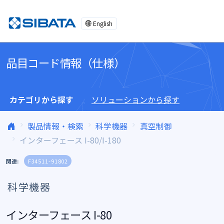
コンテンツへスキップ
English
品目コード情報（仕様）
カテゴリから探す
ソリューションから探す
製品情報・検索
科学機器
真空制御
インターフェース I-80/I-180
関連:
F34511-91802
科学機器
インターフェース I-80