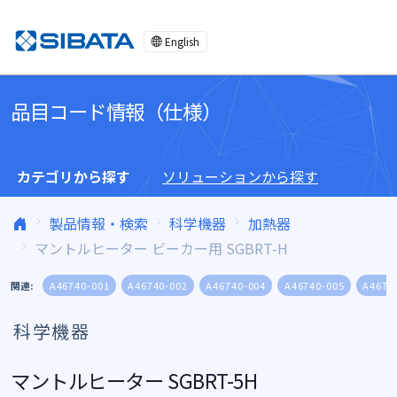
コンテンツへスキップ
English
品目コード情報（仕様）
カテゴリから探す
ソリューションから探す
製品情報・検索
科学機器
加熱器
マントルヒーター ビーカー用 SGBRT-H
関連:
A46740-001
A46740-002
A46740-004
A46740-005
A4674
科学機器
マントルヒーター SGBRT-5H