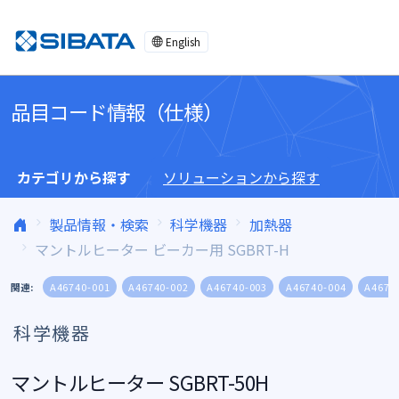
コンテンツへスキップ
English
品目コード情報（仕様）
カテゴリから探す
ソリューションから探す
製品情報・検索
科学機器
加熱器
マントルヒーター ビーカー用 SGBRT-H
関連:
A46740-001
A46740-002
A46740-003
A46740-004
A4674
科学機器
マントルヒーター SGBRT-50H