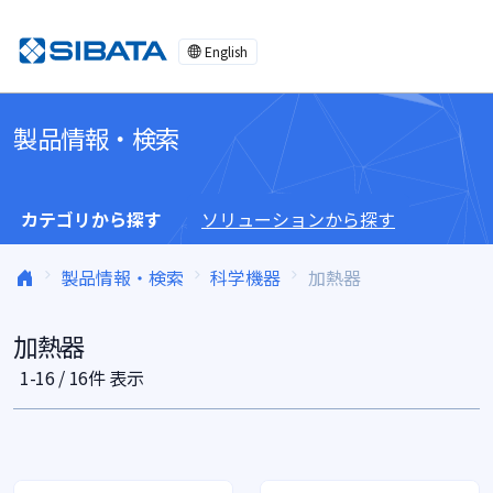
コンテンツへスキップ
English
製品情報・検索
カテゴリから探す
ソリューションから探す
製品情報・検索
科学機器
加熱器
加熱器
1-16 / 16件 表示