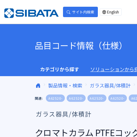
コンテンツへスキップ
サイト内検索
English
品目コード情報（仕様）
カテゴリから探す
ソリューションから
製品情報・検索
ガラス器具/体積計
関連:
A62520-
A62520-
A62520-
A62520-
A6
ガラス器具/体積計
クロマトカラム PTFEコック 