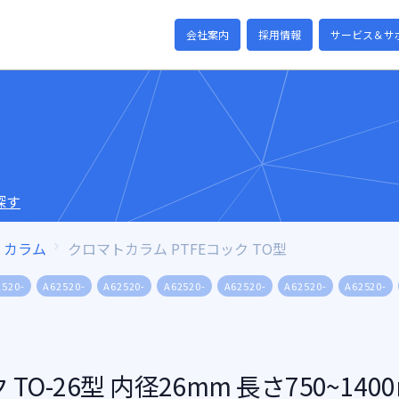
会社案内
採用情報
サービス＆サ
探す
カラム
クロマトカラム PTFEコック TO型
2520-
A62520-
A62520-
A62520-
A62520-
A62520-
A62520-
TO-26型 内径26mm 長さ750~140