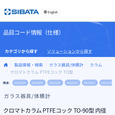
コンテンツへスキップ
English
品目コード情報（仕様）
カテゴリから探す
ソリューションから探す
製品情報・検索
ガラス器具/体積計
カラム
クロマトカラム PTFEコック TO型
関連:
A62520-
A62520-
A62520-
A62520-
A62520-
A62520-
ガラス器具/体積計
クロマトカラム PTFEコック TO-90型 内径