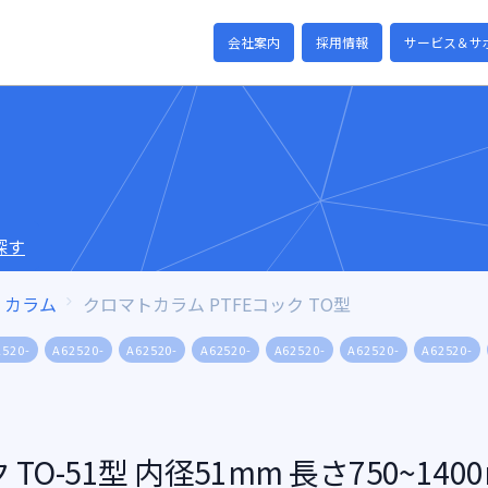
会社案内
採用情報
サービス＆サ
探す
カラム
クロマトカラム PTFEコック TO型
2520-
A62520-
A62520-
A62520-
A62520-
A62520-
A62520-
TO-51型 内径51mm 長さ750~140