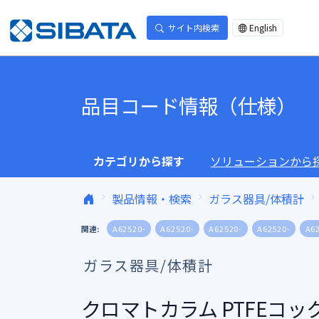
コンテンツへスキップ
サイト内検索
English
品目コード情報（仕様）
カテゴリから探す
ソリューションから
製品情報・検索
ガラス器具/体積計
関連:
A62520-
A62520-
A62520-
A62520-
A6
ガラス器具/体積計
クロマトカラム PTFEコック 