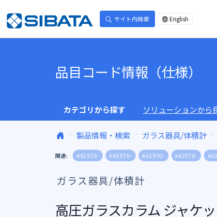
コンテンツへスキップ
サイト内検索
English
品目コード情報（仕様）
カテゴリから探す
ソリューションから
製品情報・検索
ガラス器具/体積計
関連:
A62570-
A62570-
A62570-
A62570-
A6
ガラス器具/体積計
高圧ガラスカラム ジャケット付