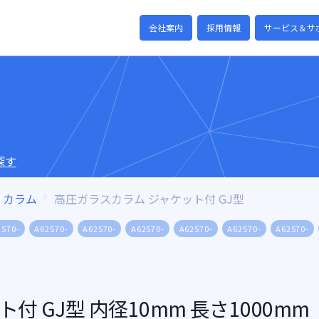
会社案内
採用情報
サービス＆サ
探す
カラム
高圧ガラスカラム ジャケット付 GJ型
2570-
A62570-
A62570-
A62570-
A62570-
A62570-
A62570-
 GJ型 内径10mm 長さ1000mm