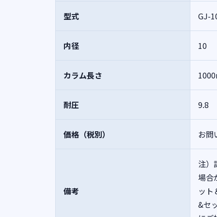
型式
GJ-1
内径
10
カラム長さ
100
耐圧
9.8
価格（税別）
お問
注）
場合
備考
ット
&セ