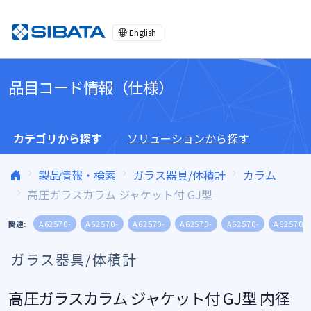
コンテンツへスキップ
English
品目コード情報（仕様）
カテゴリから探す
ソリューションから探す
製品情報・検索
ガラス器具/体積計
カラム
高圧ガラスカラム ジャケット付 GJ型
関連:
A62570-
A62570-
A62570-
A62570-
A62570-
A62570-
ガラス器具/体積計
高圧ガラスカラム ジャケット付 GJ型 内径