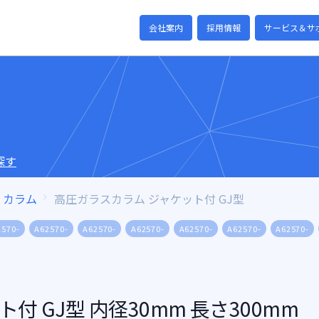
会社案内
採用情報
サービス＆サ
探す
カラム
高圧ガラスカラム ジャケット付 GJ型
2570-
A62570-
A62570-
A62570-
A62570-
A62570-
A62570-
 GJ型 内径30mm 長さ300mm