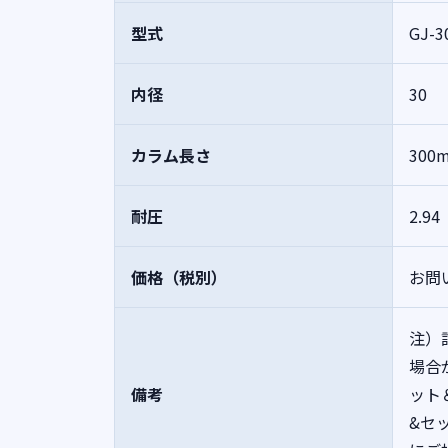
型式
GJ-3
内径
30
カラム長さ
300
耐圧
2.94
価格（税別）
お問
注）
場合
備考
ット
&セ