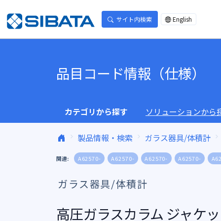
コンテンツへスキップ
サイト内検索
English
品目コード情報（仕様）
カテゴリから探す
ソリューションから
製品情報・検索
ガラス器具/体積計
関連:
A62570-
A62570-
A62570-
A62570-
A6
ガラス器具/体積計
高圧ガラスカラム ジャケット付