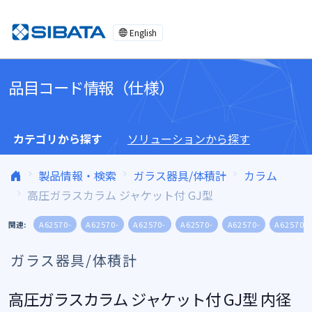
コンテンツへスキップ
English
品目コード情報（仕様）
カテゴリから探す
ソリューションから探す
製品情報・検索
ガラス器具/体積計
カラム
高圧ガラスカラム ジャケット付 GJ型
関連:
A62570-
A62570-
A62570-
A62570-
A62570-
A62570-
ガラス器具/体積計
高圧ガラスカラム ジャケット付 GJ型 内径