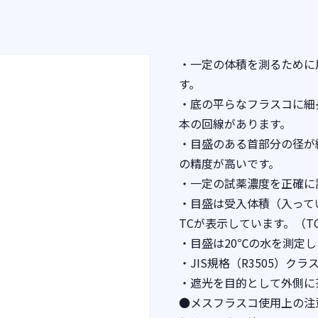
・一定の体積を測るために
す。
・底の平らなフラスコに細
本の回線があります。
・目盛のある首部分の径が
の精度が高いです。
・一定の試薬濃度を正確に
・目盛は受入体積（入って
TCが表示しています。（TC：T
・目盛は20℃の水を測定
・JIS規格（R3505）
・遮光を目的として外側に
●メスフラスコ使用上の注