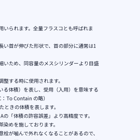
用いられます。全量フラスコとも呼ばれま
長い首が伸びた形状で、首の部分に通常は1
細いため、同容量のメスシリンダーより目盛
調整する時に使用されます。
いる体積）を表し、受用（入用）を意味する
o Contain の略）
したときの体積を表します。
クラスAの「体積の許容誤差」より高精度です。
茶染めを施しております。
意栓が噛んで外れなくなることがあるので、