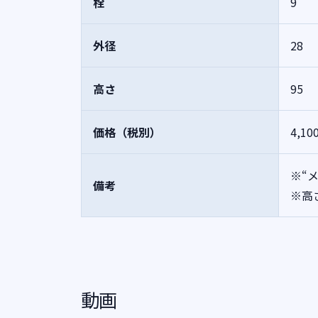
栓
9
外径
28
高さ
95
価格（税別）
4,10
※“
備考
※高
動画