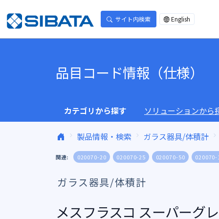
コンテンツへスキップ
サイト内検索
English
品目コード情報（仕様）
カテゴリから探す
ソリューションから
製品情報・検索
ガラス器具/体積計
関連:
020070-20
020070-25
020070-50
020070-
ガラス器具/体積計
メスフラスコ スーパーグレー