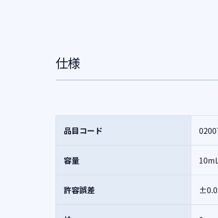
仕様
品目コード
0200
容量
10m
許容誤差
±0.0