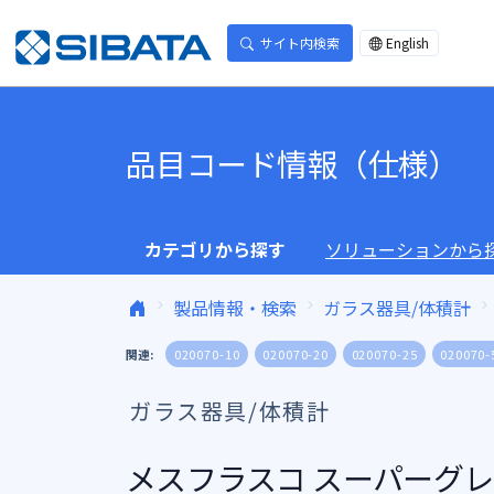
コンテンツへスキップ
サイト内検索
English
品目コード情報（仕様）
カテゴリから探す
ソリューションから
製品情報・検索
ガラス器具/体積計
関連:
020070-10
020070-20
020070-25
020070-
ガラス器具/体積計
メスフラスコ スーパーグレー