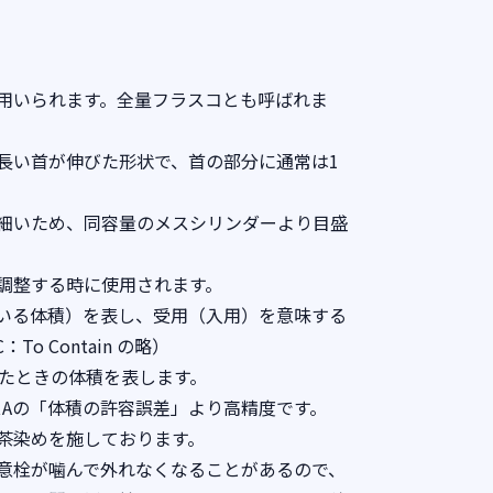
用いられます。全量フラスコとも呼ばれま
長い首が伸びた形状で、首の部分に通常は1
細いため、同容量のメスシリンダーより目盛
調整する時に使用されます。
いる体積）を表し、受用（入用）を意味する
o Contain の略）
したときの体積を表します。
クラスAの「体積の許容誤差」より高精度です。
茶染めを施しております。
意栓が噛んで外れなくなることがあるので、