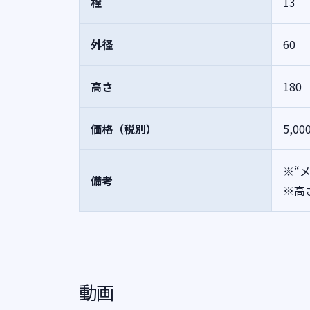
栓
13
外径
60
高さ
180
価格（税別）
5,00
※“
備考
※高
動画