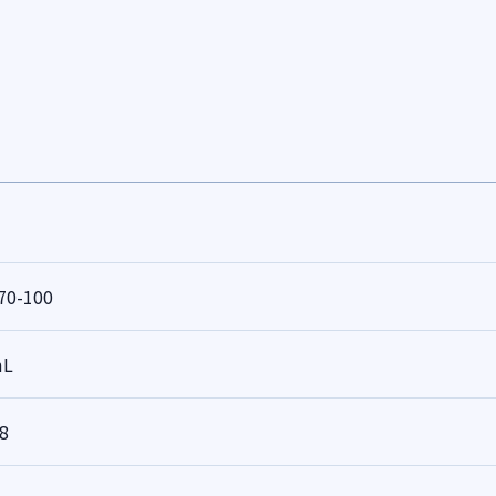
70-100
mL
8