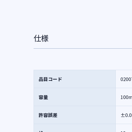
仕様
品目コード
0200
容量
100
許容誤差
±0.0