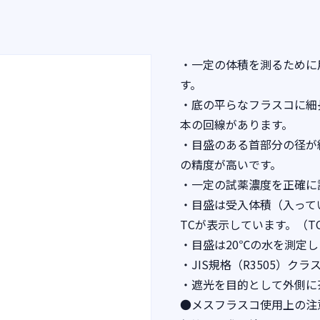
・一定の体積を測るために
す。
・底の平らなフラスコに細
本の回線があります。
・目盛のある首部分の径が
の精度が高いです。
・一定の試薬濃度を正確に
・目盛は受入体積（入って
TCが表示しています。（TC：T
・目盛は20℃の水を測定
・JIS規格（R3505）
・遮光を目的として外側に
●メスフラスコ使用上の注