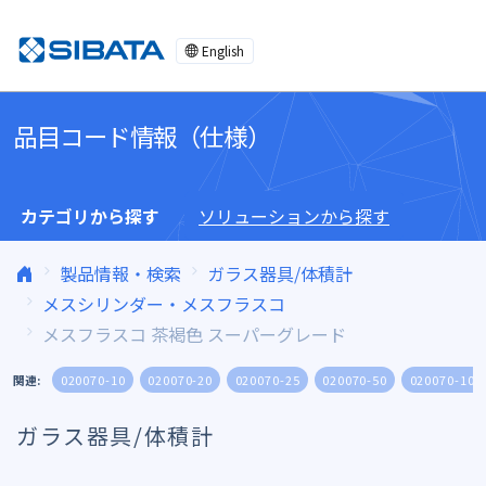
コンテンツへスキップ
English
品目コード情報（仕様）
カテゴリから探す
ソリューションから探す
製品情報・検索
ガラス器具/体積計
メスシリンダー・メスフラスコ
メスフラスコ 茶褐色 スーパーグレード
関連:
020070-10
020070-20
020070-25
020070-50
020070-100
ガラス器具/体積計