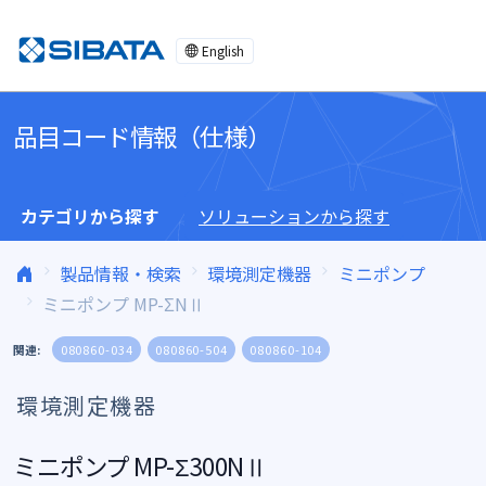
コンテンツへスキップ
English
品目コード情報（仕様）
カテゴリから探す
ソリューションから探す
製品情報・検索
環境測定機器
ミニポンプ
ミニポンプ MP-ΣNⅡ
関連:
080860-034
080860-504
080860-104
環境測定機器
ミニポンプ MP-Σ300NⅡ