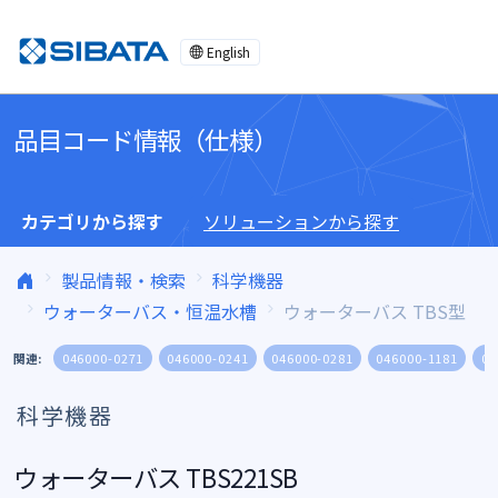
コンテンツへスキップ
English
品目コード情報（仕様）
カテゴリから探す
ソリューションから探す
製品情報・検索
科学機器
ウォーターバス・恒温水槽
ウォーターバス TBS型
関連:
046000-0271
046000-0241
046000-0281
046000-1181
04
科学機器
ウォーターバス TBS221SB