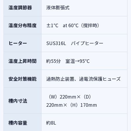
温度調節器
液体膨張式
温度分布精度
±1℃ at 60℃（撹拌時）
ヒーター
SUS316L パイプヒーター
温度上昇時間
約55分 室温→95℃
安全対策機能
過熱防止装置、過電流保護ヒューズ
（W）220mm×（D）
槽内寸法
220mm×（H）170mm
槽内容量
約8L