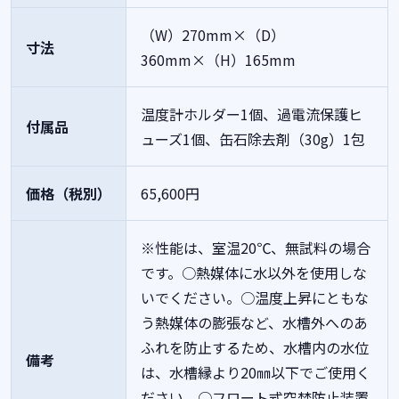
（W）270mm×（D）
寸法
360mm×（H）165mm
温度計ホルダー1個、過電流保護ヒ
付属品
ューズ1個、缶石除去剤（30g）1包
価格（税別）
65,600円
※性能は、室温20℃、無試料の場合
です。○熱媒体に水以外を使用しな
いでください。○温度上昇にともな
う熱媒体の膨張など、水槽外へのあ
ふれを防止するため、水槽内の水位
備考
は、水槽縁より20㎜以下でご使用く
ださい。○フロート式空焚防止装置