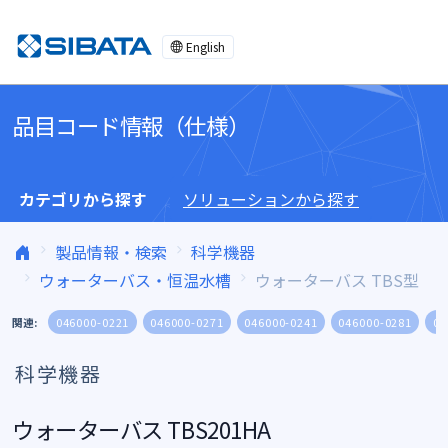
コンテンツへスキップ
English
品目コード情報（仕様）
カテゴリから探す
ソリューションから探す
製品情報・検索
科学機器
ウォーターバス・恒温水槽
ウォーターバス TBS型
関連:
046000-0221
046000-0271
046000-0241
046000-0281
04
科学機器
ウォーターバス TBS201HA