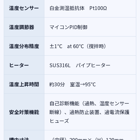
温度センサー
白金測温抵抗体 Pt100Ω
温度調節器
マイコンPID制御
温度分布精度
±1℃ at 60℃（撹拌時）
ヒーター
SUS316L パイプヒーター
温度上昇時間
約30分 室温→95℃
自己診断機能（過熱、温度センサー
安全対策機能
断線）、過熱防止装置、過電流保護
ヒューズ
槽内寸法
（内径）200mm×（H）120mm