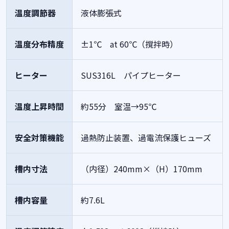
温度調節器
液体膨張式
温度分布精度
±1℃ at 60℃（撹拌時）
ヒーター
SUS316L パイプヒーター
温度上昇時間
約55分 室温→95℃
安全対策機能
過熱防止装置、過電流保護ヒューズ
槽内寸法
（内径）240mm×（H）170mm
槽内容量
約7.6L