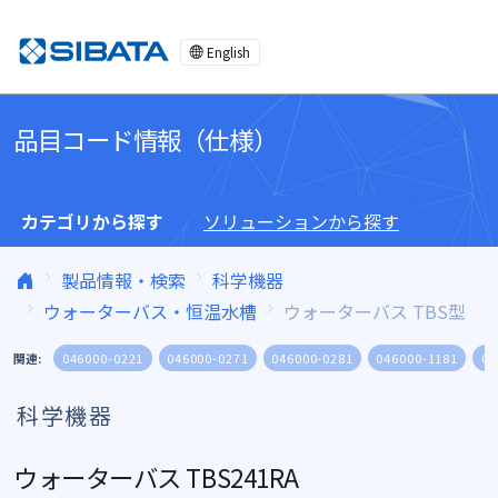
コンテンツへスキップ
English
品目コード情報（仕様）
カテゴリから探す
ソリューションから探す
製品情報・検索
科学機器
ウォーターバス・恒温水槽
ウォーターバス TBS型
関連:
046000-0221
046000-0271
046000-0281
046000-1181
04
科学機器
ウォーターバス TBS241RA