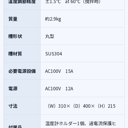
温度調節精度
±1.5℃ at 60℃（撹拌時）
質量
約2.9kg
槽形状
丸型
槽材質
SUS304
必要電源設備
AC100V 15A
電源
AC100V 12A
寸法
（W）310×（D）400×（H）215
温度計ホルダー1個、過電流保護ヒ
付属品