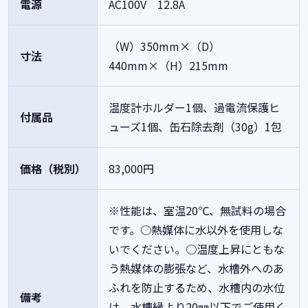
電源
AC100V 12.8A
（W）350mm×（D）
寸法
440mm×（H）215mm
温度計ホルダー1個、過電流保護ヒ
付属品
ューズ1個、缶石除去剤（30g）1包
価格（税別）
83,000円
※性能は、室温20℃、無試料の場合
です。○熱媒体に水以外を使用しな
いでください。○温度上昇にともな
う熱媒体の膨張など、水槽外へのあ
ふれを防止するため、水槽内の水位
備考
は、水槽縁より20㎜以下でご使用く