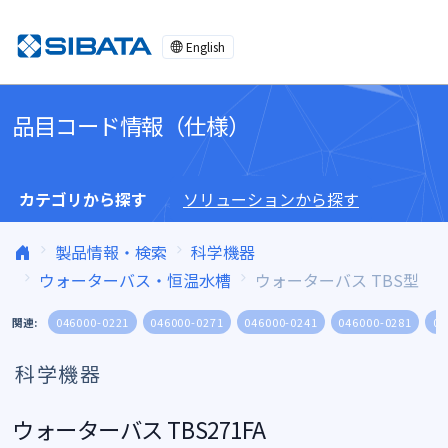
コンテンツへスキップ
English
品目コード情報（仕様）
カテゴリから探す
ソリューションから探す
製品情報・検索
科学機器
ウォーターバス・恒温水槽
ウォーターバス TBS型
関連:
046000-0221
046000-0271
046000-0241
046000-0281
04
科学機器
ウォーターバス TBS271FA