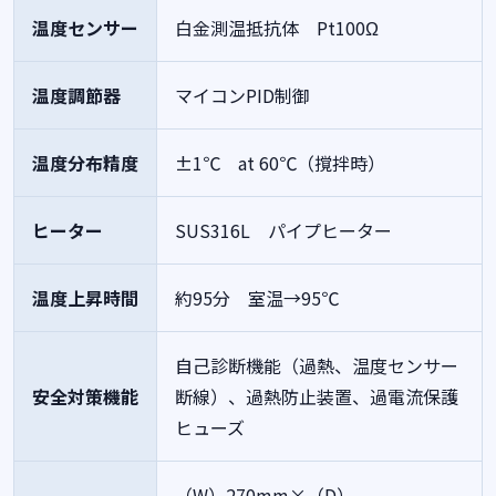
温度センサー
白金測温抵抗体 Pt100Ω
温度調節器
マイコンPID制御
温度分布精度
±1℃ at 60℃（撹拌時）
ヒーター
SUS316L パイプヒーター
温度上昇時間
約95分 室温→95℃
自己診断機能（過熱、温度センサー
安全対策機能
断線）、過熱防止装置、過電流保護
ヒューズ
（W）270mm×（D）